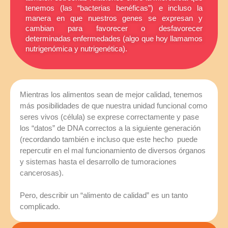
tenemos (las “bacterias benéficas”) e incluso la
manera en que nuestros genes se expresan y
cambian para favorecer o desfavorecer
determinadas enfermedades (algo que hoy llamamos
nutrigenómica y nutrigenética).
Mientras los alimentos sean de mejor calidad, tenemos
más posibilidades de que nuestra unidad funcional como
seres vivos (célula) se exprese correctamente y pase
los “datos” de DNA correctos a la siguiente generación
(recordando también e incluso que este hecho puede
repercutir en el mal funcionamiento de diversos órganos
y sistemas hasta el desarrollo de tumoraciones
cancerosas).
Pero, describir un “alimento de calidad” es un tanto
complicado.