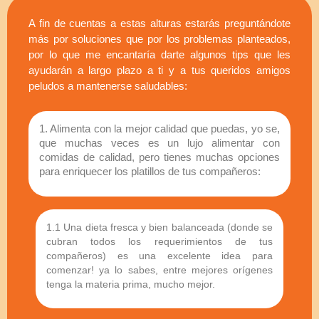
A fin de cuentas a estas alturas estarás preguntándote
más por soluciones que por los problemas planteados,
por lo que me encantaría darte algunos tips que les
ayudarán a largo plazo a ti y a tus queridos amigos
peludos a mantenerse saludables:
1. Alimenta con la mejor calidad que puedas, yo se,
que muchas veces es un lujo alimentar con
comidas de calidad, pero tienes muchas opciones
para enriquecer los platillos de tus compañeros:
1.1 Una dieta fresca y bien balanceada (donde se
cubran todos los requerimientos de tus
compañeros) es una excelente idea para
comenzar! ya lo sabes, entre mejores orígenes
tenga la materia prima, mucho mejor.