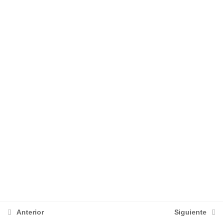
Anatomía digestiva
MÓDULO VI
1
MÓDULO VII
1
PRÁCTICA
1
CUESTIONARIO
1
Anterior
Siguiente