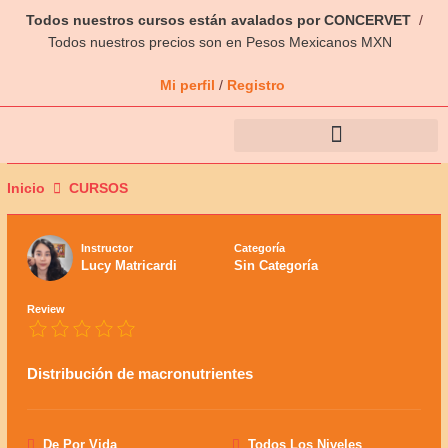
Ir
Todos nuestros cursos están avalados por CONCERVET
/
al
Todos nuestros precios son en Pesos Mexicanos MXN
contenido
Mi perfil
/
Registro
Inicio
CURSOS
Instructor
Categoría
Lucy Matricardi
Sin Categoría
Review
Distribución de macronutrientes
De Por Vida
Todos Los Niveles