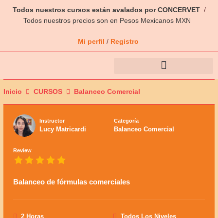
Ir
Todos nuestros cursos están avalados por CONCERVET
/
al
Todos nuestros precios son en Pesos Mexicanos MXN
contenido
Mi perfil
/
Registro
Inicio
CURSOS
Balanceo Comercial
Instructor
Categoría
Lucy Matricardi
Balanceo Comercial
Review
Balanceo de fórmulas comerciales
2 Horas
Todos Los Niveles